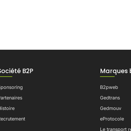
Société B2P
Marques 
Sponsoring
B2pweb
artenaires
Gedtrans
istoire
Gedmouv
Recrutement
eProtocole
Le transport r