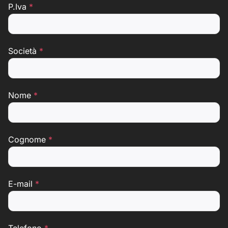
P.Iva
*
Società
*
Nome
*
Cognome
*
E-mail
*