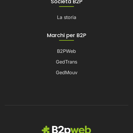
Società B2P
La storia
Marchi per B2P
B2PWeb
GedTrans
GedMouv