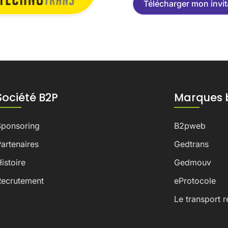
Télécharger mon invit
Société B2P
Marques 
Sponsoring
B2pweb
artenaires
Gedtrans
istoire
Gedmouv
Recrutement
eProtocole
Le transport r