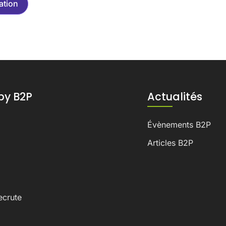
ation
by B2P
Actualités
Évènements B2P
Articles B2P
ecrute